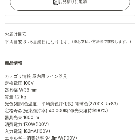
お見積りに追加
お届け目安:
平均目安 3～5営業日になります。
(※お支払い方法等で前後します。)
商品情報
カテゴリ情報 屋内用ライン器具
定格電圧 100V
器具幅 W:38 mm
質量 1.2 kg
光色(相関色温度、平均演色評価数) 電球色(2700K Ra:83)
定格寿命(光束維持率) 40,000時間(光束維持率90%)
器具光束 1600 lm
消費電力 17.0W(100V)
入力電流 182mA(100V)
エネルギー消費効率 94.1lm/W(100V)