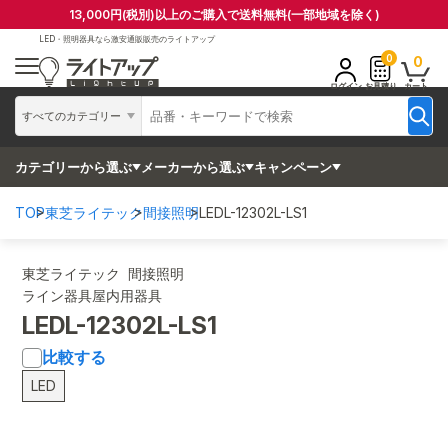
13,000円(税別)以上のご購入で送料無料(一部地域を除く)
LED・照明器具なら
激安通販販売のライトアップ
0
0
ログイン
お見積り
カート
すべてのカテゴリー
カテゴリーから選ぶ
メーカーから選ぶ
キャンペーン
TOP
東芝ライテック
間接照明
LEDL-12302L-LS1
東芝ライテック 間接照明
ライン器具屋内用器具
LEDL-12302L-LS1
比較する
LED