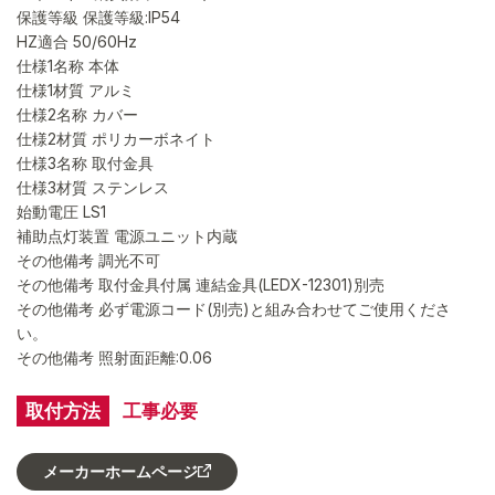
保護等級 保護等級:IP54
HZ適合 50/60Hz
仕様1名称 本体
仕様1材質 アルミ
仕様2名称 カバー
仕様2材質 ポリカーボネイト
仕様3名称 取付金具
仕様3材質 ステンレス
始動電圧 LS1
補助点灯装置 電源ユニット内蔵
その他備考 調光不可
その他備考 取付金具付属 連結金具(LEDX-12301)別売
その他備考 必ず電源コード(別売)と組み合わせてご使用くださ
い。
その他備考 照射面距離:0.06
取付方法
工事必要
メーカーホームページ