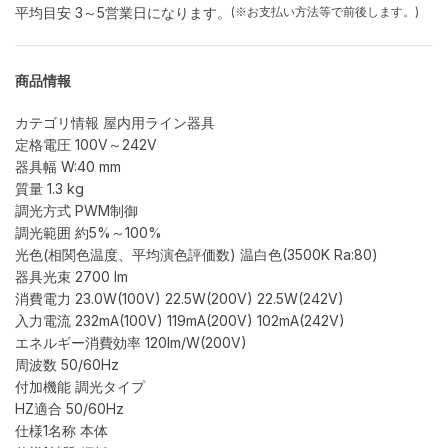
平均目安 3～5営業日になります。
(※お支払い方法等で前後します。)
商品情報
カテゴリ情報 屋内用ライン器具
定格電圧 100V～242V
器具幅 W:40 mm
質量 1.3 kg
調光方式 PWM制御
調光範囲 約5%～100%
光色(相関色温度、平均演色評価数) 温白色(3500K Ra:80)
器具光束 2700 lm
消費電力 23.0W(100V) 22.5W(200V) 22.5W(242V)
入力電流 232mA(100V) 119mA(200V) 102mA(242V)
エネルギー消費効率 120lm/W(200V)
周波数 50/60Hz
付加機能 調光タイプ
HZ適合 50/60Hz
仕様1名称 本体