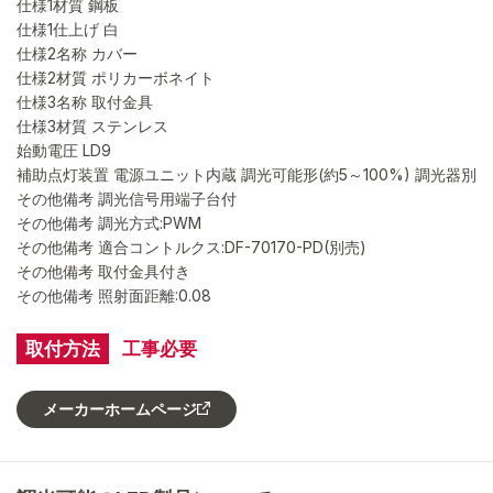
仕様1材質 鋼板
仕様1仕上げ 白
仕様2名称 カバー
仕様2材質 ポリカーボネイト
仕様3名称 取付金具
仕様3材質 ステンレス
始動電圧 LD9
補助点灯装置 電源ユニット内蔵 調光可能形(約5～100%) 調光器別
その他備考 調光信号用端子台付
その他備考 調光方式:PWM
その他備考 適合コントルクス:DF-70170-PD(別売)
その他備考 取付金具付き
その他備考 照射面距離:0.08
取付方法
工事必要
メーカーホームページ