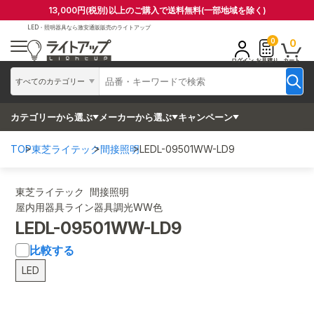
13,000円(税別)以上のご購入で送料無料(一部地域を除く)
LED・照明器具なら
激安通販販売のライトアップ
0
0
ログイン
お見積り
カート
すべてのカテゴリー
カテゴリーから選ぶ
メーカーから選ぶ
キャンペーン
TOP
東芝ライテック
間接照明
LEDL-09501WW-LD9
東芝ライテック 間接照明
屋内用器具ライン器具調光WW色
LEDL-09501WW-LD9
比較する
LED