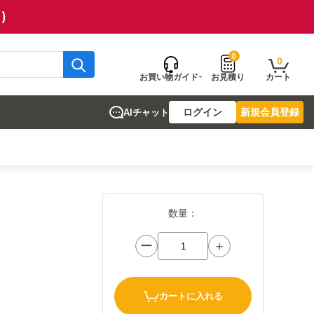
)
0
0
お買い物ガイド
お見積り
カート
ログイン
新規会員登録
AIチャット
数量：
ー
＋
カートに入れる