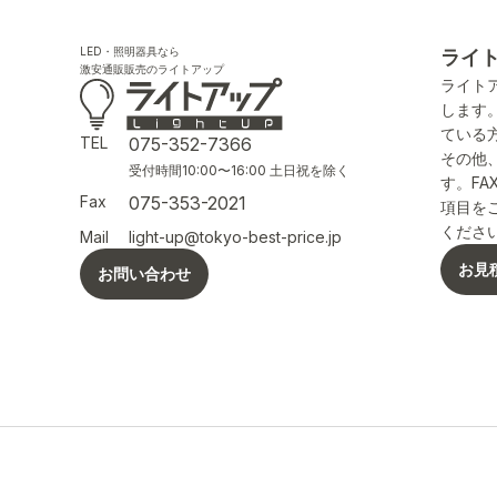
LED・照明器具なら
ライ
激安通販販売のライトアップ
ライト
します
ている
TEL
075-352-7366
その他
受付時間10:00〜16:00 土日祝を除く
す。F
Fax
075-353-2021
項目を
くださ
Mail
light-up@tokyo-best-price.jp
お見
お問い合わせ