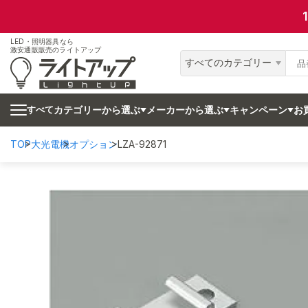
LED・照明器具なら
激安通販販売のライトアップ
すべてのカテゴリー
カテゴリーから選ぶ
メーカーから選ぶ
キャンペーン
お
すべて
TOP
大光電機
オプション
LZA-92871