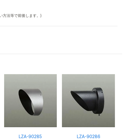
払い方法等で前後します。)
LZA-90285
LZA-90286