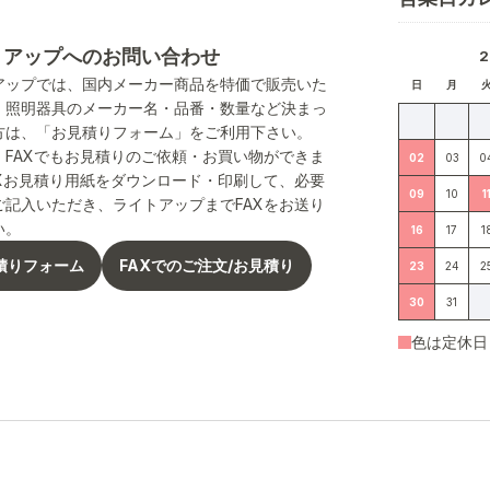
トアップへのお問い合わせ
アップでは、国内メーカー商品を特価で販売いた
日
月
。照明器具のメーカー名・品番・数量など決まっ
方は、「お見積りフォーム」をご利用下さい。
、FAXでもお見積りのご依頼・お買い物ができま
02
03
0
AXお見積り用紙をダウンロード・印刷して、必要
09
10
1
ご記入いただき、ライトアップまでFAXをお送り
い。
16
17
1
積りフォーム
FAXでのご注文/お見積り
23
24
2
30
31
色は定休日