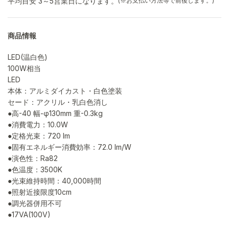
平均目安 3～5営業日になります。
(※お支払い方法等で前後します。)
商品情報
LED(温白色)
100W相当
LED
本体：アルミダイカスト・白色塗装
セード：アクリル・乳白色消し
●高-40 幅-φ130mm 重-0.3kg
●消費電力：10.0W
●定格光束：720 lm
●固有エネルギー消費効率：72.0 lm/W
●演色性：Ra82
●色温度：3500K
●光束維持時間：40,000時間
●照射近接限度10cm
●調光器併用不可
●17VA(100V)