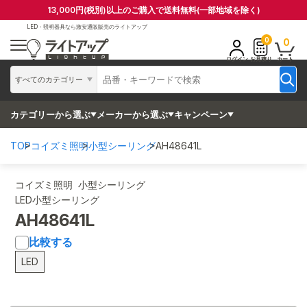
13,000円(税別)以上のご購入で送料無料(一部地域を除く)
LED・照明器具なら
激安通販販売のライトアップ
0
0
ログイン
お見積り
カート
すべてのカテゴリー
カテゴリーから選ぶ
メーカーから選ぶ
キャンペーン
TOP
コイズミ照明
小型シーリング
AH48641L
コイズミ照明 小型シーリング
LED小型シーリング
AH48641L
比較する
LED