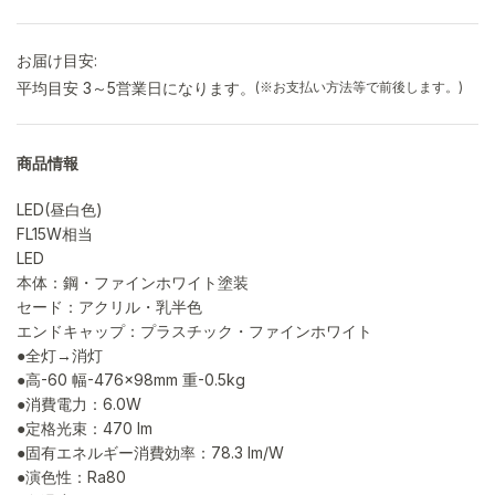
お届け目安:
平均目安 3～5営業日になります。
(※お支払い方法等で前後します。)
商品情報
LED(昼白色)
FL15W相当
LED
本体：鋼・ファインホワイト塗装
セード：アクリル・乳半色
エンドキャップ：プラスチック・ファインホワイト
●全灯→消灯
●高-60 幅-476×98mm 重-0.5kg
●消費電力：6.0W
●定格光束：470 lm
●固有エネルギー消費効率：78.3 lm/W
●演色性：Ra80