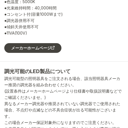
●色温度：5000K
●光束維持時間：40,000時間
●コンセント付(容量1000Wまで)
●調光器併用不可
●傾斜天井使用不可
●11VA(100V)
メーカーホームページ
調光可能のLED製品について
調光可能型の照明器具をご注文される場合、該当照明器具メーカ
ー推奨の調光器を組み合わせください。
(設置条件はメーカーホームページより仕様書や取扱説明書などで
ご確認くださいませ。)
異なるメーカー調光器や推奨されていない調光器でご使用された
場合、不点灯や点滅などの不具合症状が出る可能性がございま
す。
この場合メーカー保証対象外になりますのでご注意ください。