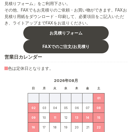
見積りフォーム」をご利用下さい。
その他、FAXでもお見積りのご依頼・お買い物ができます。FAXお
見積り用紙をダウンロード・印刷して、必要項目をご記入いただ
き、ライトアップまでFAXをお送りください。
お見積りフォーム
FAXでのご注文/お見積り
営業日カレンダー
色は定休日となります。
2026年08月
日
月
火
水
木
金
土
01
02
03
04
05
06
07
08
09
10
11
12
13
14
15
16
17
18
19
20
21
22