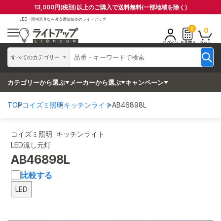
13,000円(税別)以上のご購入で送料無料(一部地域を除く)
LED・照明器具なら
激安通販販売のライトアップ
0
0
ログイン
お見積り
カート
すべてのカテゴリー
カテゴリーから選ぶ
メーカーから選ぶ
キャンペーン
TOP
コイズミ照明
キッチンライト
AB46898L
コイズミ照明 キッチンライト
LED流し元灯
AB46898L
比較する
LED