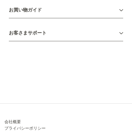
ログイン
お買い物ガイド
新規会員登録
お支払い方法
お客さまサポート
配送について
不良品・返品について
キャンセル・変更について
ご注文方法について
お見積り
ご注文フォーム
FAXのご注文・お見積り
メーカー保証・アフターケア
お問い合わせ
コラム
会社概要
プライバシーポリシー