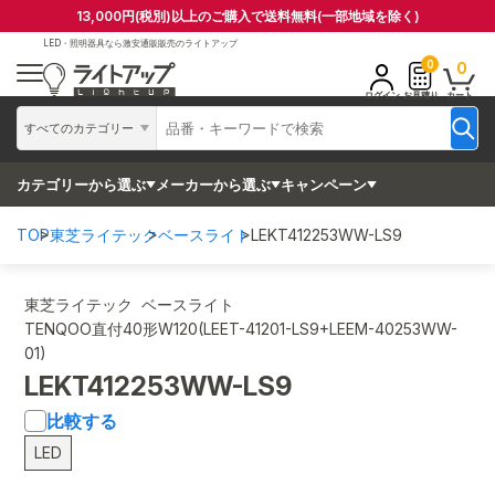
13,000円(税別)以上のご購入で送料無料(一部地域を除く)
LED・照明器具なら
激安通販販売のライトアップ
0
0
ログイン
お見積り
カート
すべてのカテゴリー
カテゴリーから選ぶ
メーカーから選ぶ
キャンペーン
TOP
東芝ライテック
ベースライト
LEKT412253WW-LS9
東芝ライテック ベースライト
TENQOO直付40形W120(LEET-41201-LS9+LEEM-40253WW-
01)
LEKT412253WW-LS9
比較する
LED