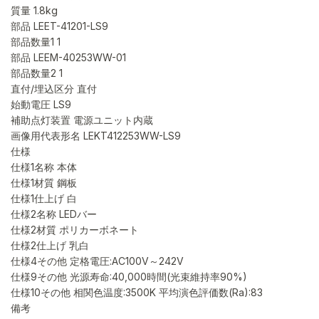
質量 1.8kg
部品 LEET-41201-LS9
部品数量1 1
部品 LEEM-40253WW-01
部品数量2 1
直付/埋込区分 直付
始動電圧 LS9
補助点灯装置 電源ユニット内蔵
画像用代表形名 LEKT412253WW-LS9
仕様
仕様1名称 本体
仕様1材質 鋼板
仕様1仕上げ 白
仕様2名称 LEDバー
仕様2材質 ポリカーボネート
仕様2仕上げ 乳白
仕様4その他 定格電圧:AC100V～242V
仕様9その他 光源寿命:40,000時間(光束維持率90%)
仕様10その他 相関色温度:3500K 平均演色評価数(Ra):83
備考