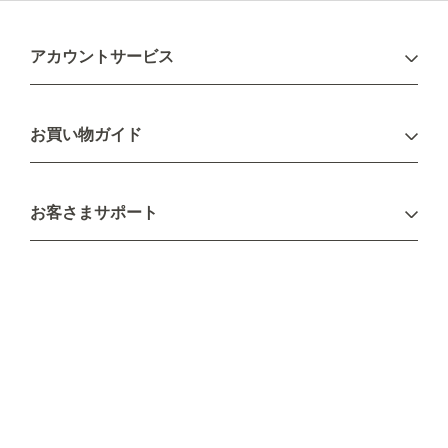
アカウントサービス
ログイン
お買い物ガイド
新規会員登録
お支払い方法
お客さまサポート
配送について
不良品・返品について
キャンセル・変更について
ご注文方法について
お見積り
ご注文フォーム
FAXのご注文・お見積り
メーカー保証・アフターケア
お問い合わせ
コラム