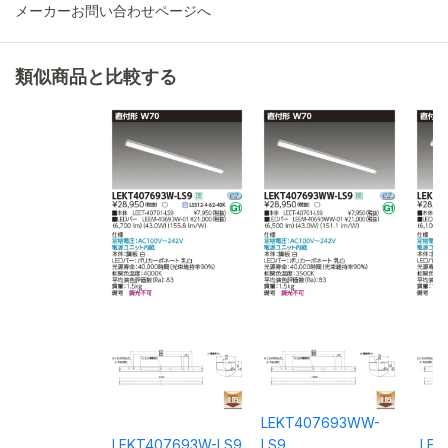
メーカーお問い合わせページへ
類似商品と比較する
LEKT407693WW-
LEKT407693W-LS9
LS9
LEK