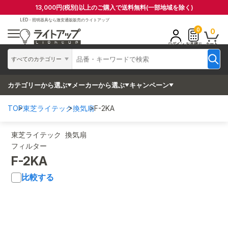
13,000円(税別)以上のご購入で送料無料(一部地域を除く)
LED・照明器具なら
激安通販販売のライトアップ
0
0
ログイン
お見積り
カート
すべてのカテゴリー
カテゴリーから選ぶ
メーカーから選ぶ
キャンペーン
TOP
東芝ライテック
換気扇
F-2KA
東芝ライテック 換気扇
フィルター
F-2KA
比較する