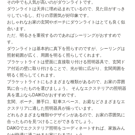
その中でも人気が高いのがダウンライトです。
ダウンライトは天井に埋め込まれているので、見た目がすっき
りしているし、灯りの雰囲気が好印象です。
おしゃれなお家の玄関やポーチにダウンライトはとても良く似
合います。
ただ、明るさを重視するのであればシーリングがおすすめで
す。
ダウンライトは基本的に真下を照らすのですが、シーリングは
照射範囲が広く、周囲を明るく照らしてくれます。
ブラケットライトは壁面に直接取り付ける照明器具で、玄関ド
ア付近の壁に取り付けることで、光が前に広がり、玄関周囲を
明るく照らしてくれます。
ブラケットライトにもさまざまな種類があるので、お家の雰囲
気に合ったものを選びましょう。 そんなエクステリアの照明器
具を選ぶならDAIKOがおすすめです。
玄関、ポーチ、勝手口、駐車スペース、お庭などさまざまなエ
クステリアに適した照明器具が揃っています。
どれもさまざまな種類やデザインがあるので、お家の雰囲気に
合ったものを見つけることができるでしょう。
DAIKOでエクステリア照明をコーディネートすれば、家族みん
なが快適に過ごせるお家になるでしょう。