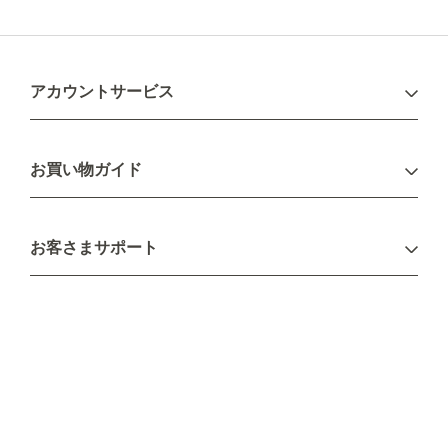
アカウントサービス
ログイン
お買い物ガイド
新規会員登録
お支払い方法
お客さまサポート
配送について
不良品・返品について
キャンセル・変更について
ご注文方法について
お見積り
ご注文フォーム
FAXのご注文・お見積り
メーカー保証・アフターケア
お問い合わせ
コラム