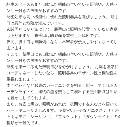
駐車スペースもまた自動点灯機能の付いている照明や、人感セ
ンサー付きの照明がおすすめです。
防犯効果も高い機能性に優れた照明器具を選びましょう。 勝手
口は意外と危険が潜んでいます。
玄関周りばかり気にして、勝手口に照明を設置していない家庭
もありますが、勝手口は防犯面を重視した場所です。
夜間、勝手口は無防備になり、不審者が侵入しやすくなってし
まいます。
そこで、勝手口にも自動点灯機能の付いている照明や、人感セ
ンサー付きの照明がおすすめです。
防犯を第一に考えた照明選びを心がけましょう。 お庭を素敵に
コーディネートしたいなら、照明器具のデザイン性と機能性を
重視しましょう。
木々や花々などお庭のガーデニングを明るく照らしてくれるガ
ーデンライトや、建物の壁を照らして演出する照明器具は生活
を豊かにしてくれます。
また、お庭に明るい照明があれば、夜間でも友人などを招いて
バーベキューが楽しめます。 玄関やポーチなどエクステリアの
照明は主に「シーリング」「ブラケット」「ダウンライト」の3
種類が一般的です。