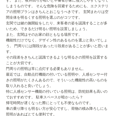
す。 また、夜外回りが暗いと不審者が家に侵入しやすくなって
しまうものです。 そんな危険を回避するためにも、エクステリ
アの照明プランはきちんとおこなうべきです。 玄関まわりは空
間全体を明るくする照明を選ぶのがコツです。
玄関では鍵の施開錠をしたり、来客者の姿を認識することが多
いため、できるだけ明るい照明を設置しましょう。
また、玄関はそのお家の顔ともなる場所です。
機能性だけでなく、デザイン性のあるものを選ぶと良いでしょ
う。 門周りには階段があったり段差があることが多いと思いま
す。
その段差をきちんと認識できるような明るさの照明を設置する
ことが大切です。
門周りの照明は常に点灯する必要もありません。
最近では、自動点灯機能の付いている照明や、人感センサー付
きの照明がたくさんあるので、そういった機能性の高いものを
取り入れると良いでしょう。
特に人感センサー機能の付いている照明は、防犯効果も高いの
でおすすめです。 駐車スペースが暗かったら？
帰宅時間が遅くなった際にとっても不便なものです。
車の乗り降りも明るい方が安心ですし、荷物の積み降ろしにも
照明があればとても便利です。