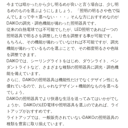
今までは暗かったから少し明るめが良いと言う場合は、少し明
るめのものを選ぶようにしましょう。 「照明の明るさや色で悩
んでしまって中々選べない・・・」そんな方におすすめなのが
DAIKOの調光・調色機能が備わった照明器具です。
従来の白熱電球では不可能でしたが、LED照明であれば一つの
照明器具で明るさを調整したり色を調整する事が可能です。
もちろん、その機能が備わっていなければ不可能ですが、調光
機能が備わっているものを選ぶことで、その都度明るさや色味
を調整できます。
DAIKOでは、シーリングライトをはじめ、ダウンライト、ペン
ダントライトなど、さまざまな種類の照明器具に調光・調色機
能を備えています。
さらに、DAIKOの照明器具は機能性だけでなくデザイン性にも
優れているので、おしゃれなデザイン＋機能的なものを選べる
でしょう。
DAIKOの照明器具でより快適な生活を送ってみてはいかがでし
ょうか。 DAIKOのLED電球や照明器具を選ぶのであれば、ライ
トアップがおすすめです。
ライトアップでは、一般販売されていないDAIKOの照明器具の
種類を豊富に取り揃えています。