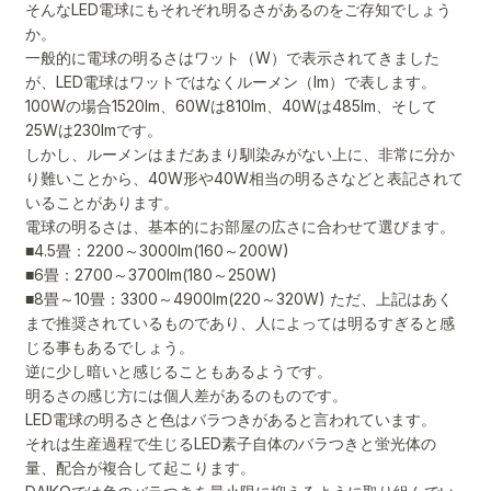
そんなLED電球にもそれぞれ明るさがあるのをご存知でしょう
か。
一般的に電球の明るさはワット（W）で表示されてきました
が、LED電球はワットではなくルーメン（lm）で表します。
100Wの場合1520lm、60Wは810lm、40Wは485lm、そして
25Wは230lmです。
しかし、ルーメンはまだあまり馴染みがない上に、非常に分か
り難いことから、40W形や40W相当の明るさなどと表記されて
いることがあります。
電球の明るさは、基本的にお部屋の広さに合わせて選びます。
■4.5畳：2200～3000lm(160～200W)
■6畳：2700～3700lm(180～250W)
■8畳～10畳：3300～4900lm(220～320W) ただ、上記はあく
まで推奨されているものであり、人によっては明るすぎると感
じる事もあるでしょう。
逆に少し暗いと感じることもあるようです。
明るさの感じ方には個人差があるのものです。
LED電球の明るさと色はバラつきがあると言われています。
それは生産過程で生じるLED素子自体のバラつきと蛍光体の
量、配合が複合して起こります。