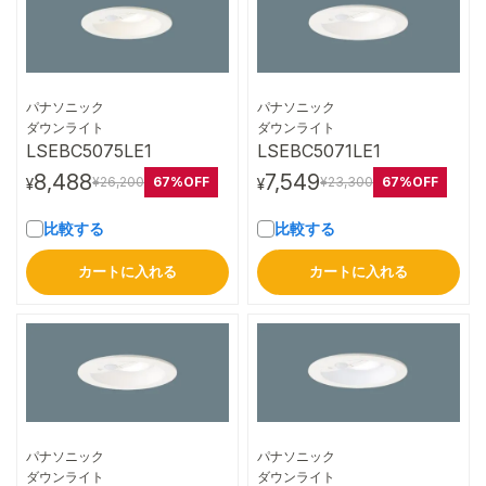
パナソニック
パナソニック
詳細はこちら
詳細はこちら
ダウンライト
ダウンライト
LSEBC5075LE1
LSEBC5071LE1
8,488
7,549
67%OFF
67%OFF
¥26,200
¥23,300
¥
¥
比較する
比較する
カートに入れる
カートに入れる
パナソニック
パナソニック
詳細はこちら
詳細はこちら
ダウンライト
ダウンライト