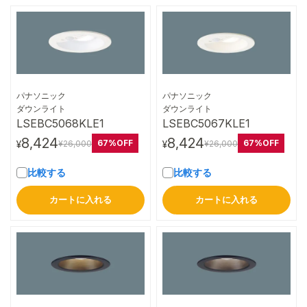
パナソニック
パナソニック
詳細はこちら
詳細はこちら
ダウンライト
ダウンライト
LSEBC5068KLE1
LSEBC5067KLE1
8,424
8,424
67%OFF
67%OFF
¥26,000
¥26,000
¥
¥
比較する
比較する
カートに入れる
カートに入れる