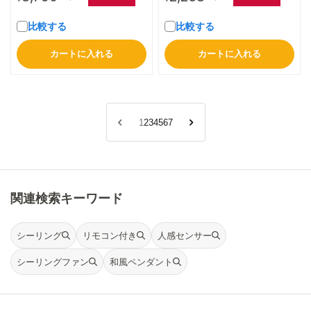
比較する
比較する
カートに入れる
カートに入れる
1
2
3
4
5
6
7
関連検索キーワード
シーリング
リモコン付き
人感センサー
シーリングファン
和風ペンダント