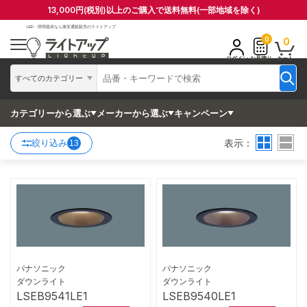
13,000円(税別)以上のご購入で送料無料(一部地域を除く)
LED・照明器具なら
激安通販販売のライトアップ
0
0
ログイン
お見積り
カート
すべてのカテゴリー
カテゴリーから選ぶ
メーカーから選ぶ
キャンペーン
表示：
絞り込み
13
パナソニック
パナソニック
詳細はこちら
詳細はこちら
ダウンライト
ダウンライト
LSEB9541LE1
LSEB9540LE1