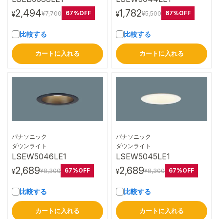
2,494
1,782
67%OFF
67%OFF
¥7,700
¥5,500
¥
¥
比較する
比較する
カートに入れる
カートに入れる
パナソニック
パナソニック
詳細はこちら
詳細はこちら
ダウンライト
ダウンライト
LSEW5046LE1
LSEW5045LE1
2,689
2,689
67%OFF
67%OFF
¥8,300
¥8,300
¥
¥
比較する
比較する
カートに入れる
カートに入れる