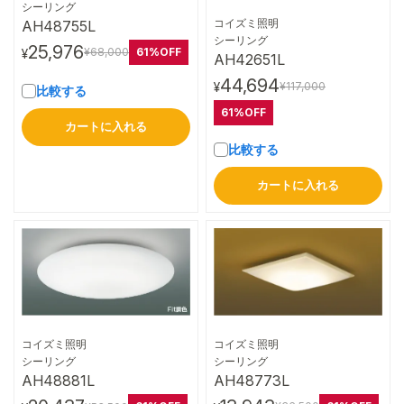
詳細はこちら
シーリング
コイズミ照明
AH48755L
詳細はこちら
シーリング
25,976
61%OFF
¥68,000
¥
AH42651L
44,694
¥117,000
¥
比較する
61%OFF
カートに入れる
比較する
カートに入れる
コイズミ照明
コイズミ照明
詳細はこちら
詳細はこちら
シーリング
シーリング
AH48773L
AH48881L