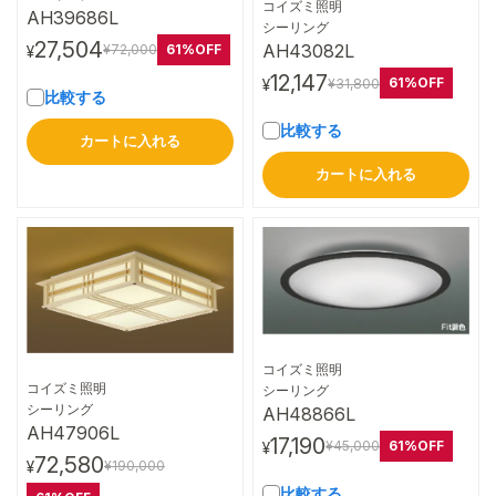
コイズミ照明
AH39686L
詳細はこちら
シーリング
27,504
AH43082L
61%OFF
¥72,000
¥
12,147
61%OFF
¥31,800
¥
比較する
比較する
カートに入れる
カートに入れる
コイズミ照明
詳細はこちら
コイズミ照明
シーリング
詳細はこちら
シーリング
AH48866L
AH47906L
17,190
61%OFF
¥45,000
¥
72,580
¥190,000
¥
比較する