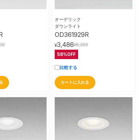
オーデリック
クイックビュー
クイックビュー
ダウンライト
R
OD361929R
3,486
00
¥8,300
¥
58%OFF
比較する
る
カートに入れる