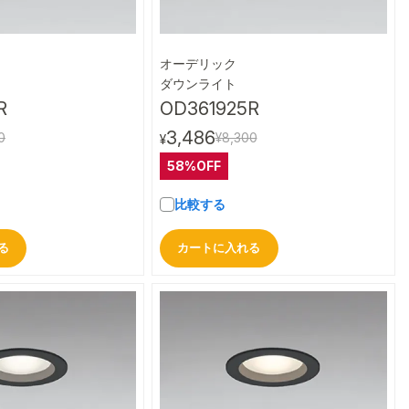
オーデリック
クイックビュー
クイックビュー
ダウンライト
R
OD361925R
3,486
0
¥8,300
¥
58%OFF
比較する
る
カートに入れる