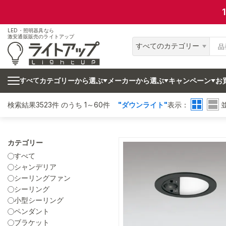
LED・照明器具なら
激安通販販売のライトアップ
すべてのカテゴリー
カテゴリーから選ぶ
メーカーから選ぶ
キャンペーン
お
すべて
検索結果3523件 のうち 1～60件
"ダウンライト"
表示：
カテゴリー
すべて
シャンデリア
シーリングファン
シーリング
小型シーリング
ペンダント
ブラケット