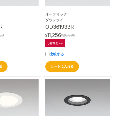
オーデリック
クイックビュー
クイックビュー
ダウンライト
R
OD361933R
11,256
00
¥26,800
¥
58%OFF
比較する
る
カートに入れる