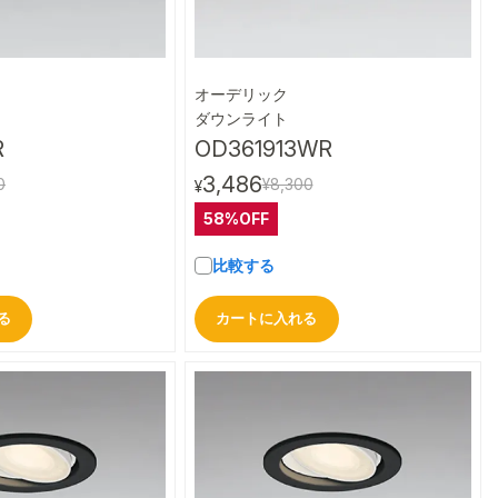
オーデリック
クイックビュー
クイックビュー
ダウンライト
R
OD361913WR
3,486
0
¥8,300
¥
58%OFF
比較する
る
カートに入れる