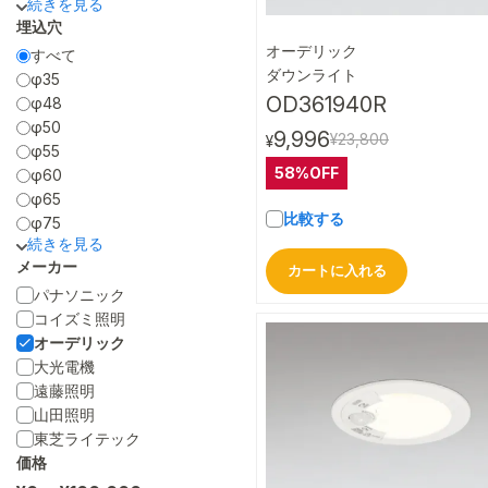
埋込穴
オーデリック
すべて
クイック
ダウンライト
φ35
OD361940R
φ48
φ50
9,996
¥23,800
¥
φ55
58%OFF
φ60
φ65
比較する
φ75
メーカー
カートに入れる
パナソニック
コイズミ照明
オーデリック
大光電機
遠藤照明
山田照明
東芝ライテック
価格