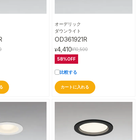
オーデリック
クイックビュー
クイックビュー
ダウンライト
R
OD361921R
4,410
0
¥10,500
¥
58%OFF
比較する
る
カートに入れる