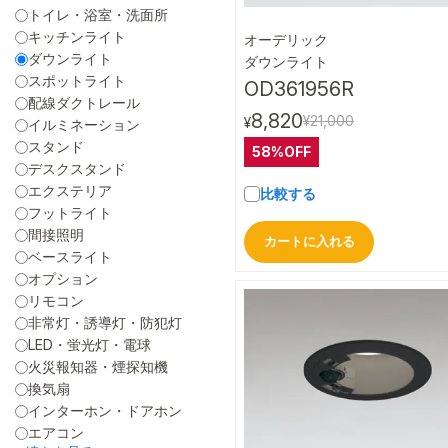
トイレ・浴室・洗面所
キッチンライト
オーデリック
クイック
ダウンライト
ダウンライト
スポットライト
OD361956R
配線ダクトレール
8,820
¥21,000
¥
イルミネーション
スタンド
58%OFF
デスクスタンド
エクステリア
比較する
フットライト
間接照明
カートに入れる
ベースライト
オプション
リモコン
非常灯・誘導灯・防犯灯
LED・蛍光灯・電球
火災報知器・煙探知機
換気扇
インターホン・ドアホン
エアコン