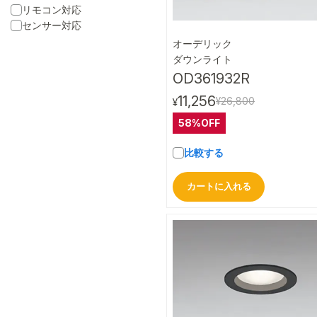
リモコン対応
センサー対応
オーデリック
クイック
ダウンライト
OD361932R
11,256
¥26,800
¥
58%OFF
比較する
カートに入れる