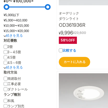
¥
0
〜 ¥
100,000
オーデリック
¥5,000以下
クイック
ダウンライト
¥5,000〜¥10,000
OD361936R
¥10,000〜¥15,000
¥15,000〜¥20,000
9,996
¥23,800
¥
58%OFF
対応畳数
3畳
比較する
3～4.5畳
4.5畳
カートに入れる
4.5～6畳
取付方法
簡易取付
工事必要
ダクトレール
ランプ種別
和風
ランプ別売