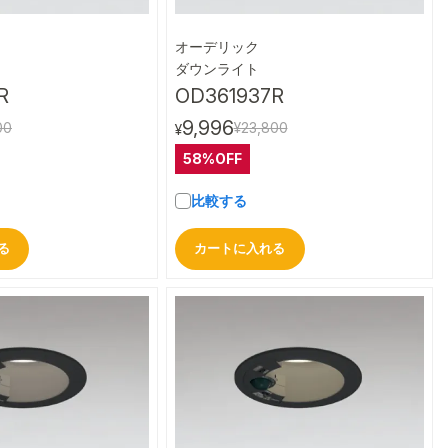
オーデリック
クイックビュー
クイックビュー
ダウンライト
R
OD361937R
9,996
00
¥23,800
¥
58%OFF
比較する
る
カートに入れる