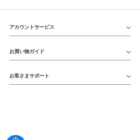
アカウントサービス
ログイン
お買い物ガイド
新規会員登録
お支払い方法
お客さまサポート
配送について
不良品・返品について
キャンセル・変更について
ご注文方法について
お見積り
ご注文フォーム
FAXのご注文・お見積り
メーカー保証・アフターケア
お問い合わせ
コラム