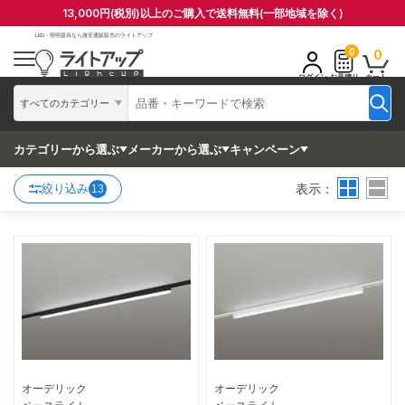
13,000円(税別)以上のご購入で送料無料(一部地域を除く)
LED・照明器具なら
激安通販販売のライトアップ
0
0
ログイン
お見積り
カート
すべてのカテゴリー
カテゴリーから選ぶ
メーカーから選ぶ
キャンペーン
表示：
絞り込み
13
オーデリック
オーデリック
詳細はこちら
詳細はこちら