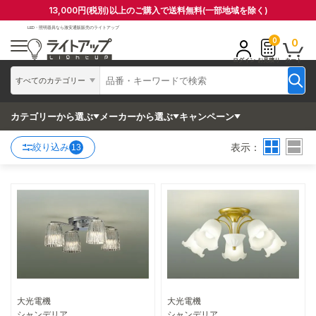
13,000円(税別)以上のご購入で送料無料(一部地域を除く)
LED・照明器具なら
激安通販販売のライトアップ
0
0
ログイン
お見積り
カート
すべてのカテゴリー
カテゴリーから選ぶ
メーカーから選ぶ
キャンペーン
表示：
絞り込み
13
大光電機
大光電機
詳細はこちら
詳細はこちら
シャンデリア
シャンデリア