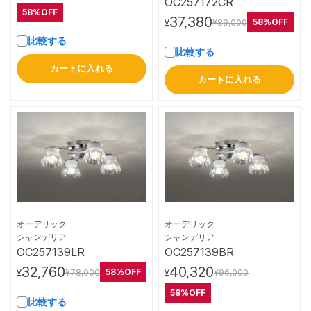
OC257172CR
58%OFF
37,380
58%OFF
¥89,000
¥
比較する
比較する
カートに入れる
カートに入れる
オーデリック
オーデリック
詳細はこちら
詳細はこちら
シャンデリア
シャンデリア
OC257139LR
OC257139BR
32,760
40,320
58%OFF
¥78,000
¥96,000
¥
¥
58%OFF
比較する