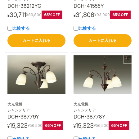
DCH-38212YG
DCH-41555Y
30,711
31,806
65%OFF
65%OFF
¥89,800
¥93,000
¥
¥
比較する
比較する
カートに入れる
カートに入れる
大光電機
大光電機
詳細はこちら
詳細はこちら
シャンデリア
シャンデリア
DCH-38779Y
DCH-38778Y
19,323
19,323
65%OFF
65%OFF
¥56,500
¥56,500
¥
¥
比較する
比較する