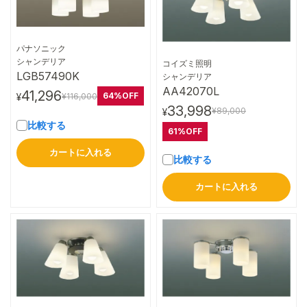
パナソニック
詳細はこちら
シャンデリア
コイズミ照明
詳細はこちら
LGB57490K
シャンデリア
AA42070L
41,296
64%OFF
¥116,000
¥
33,998
¥89,000
¥
比較する
61%OFF
カートに入れる
比較する
カートに入れる